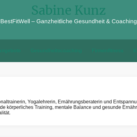
Sabine Kunz
BestFitWell – Ganzheitliche Gesundheit & Coaching
 Angebote
Gesundheitscoaching
Firmenfitness
K
onaltrainerin, Yogalehrerin, Ernährungsberaterin und Entspann
inde körperliches Training, mentale Balance und gesunde Ernäh
ität.