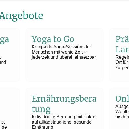
 Angebote
ga
Yoga to Go
Prä
Kompakte Yoga-Sessions für
La
Menschen mit wenig Zeit –
t
jederzeit und überall einsetzbar.
Regel
und
Ort fü
körper
Ernährungsbera
Onl
tung
Ausgew
Wohlbe
Individuelle Beratung mit Fokus
bis hin
ts,
auf alltagstaugliche, gesunde
ige
Ernährung.